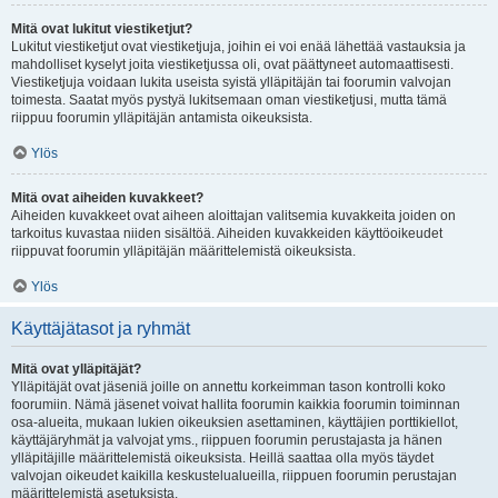
Mitä ovat lukitut viestiketjut?
Lukitut viestiketjut ovat viestiketjuja, joihin ei voi enää lähettää vastauksia ja
mahdolliset kyselyt joita viestiketjussa oli, ovat päättyneet automaattisesti.
Viestiketjuja voidaan lukita useista syistä ylläpitäjän tai foorumin valvojan
toimesta. Saatat myös pystyä lukitsemaan oman viestiketjusi, mutta tämä
riippuu foorumin ylläpitäjän antamista oikeuksista.
Ylös
Mitä ovat aiheiden kuvakkeet?
Aiheiden kuvakkeet ovat aiheen aloittajan valitsemia kuvakkeita joiden on
tarkoitus kuvastaa niiden sisältöä. Aiheiden kuvakkeiden käyttöoikeudet
riippuvat foorumin ylläpitäjän määrittelemistä oikeuksista.
Ylös
Käyttäjätasot ja ryhmät
Mitä ovat ylläpitäjät?
Ylläpitäjät ovat jäseniä joille on annettu korkeimman tason kontrolli koko
foorumiin. Nämä jäsenet voivat hallita foorumin kaikkia foorumin toiminnan
osa-alueita, mukaan lukien oikeuksien asettaminen, käyttäjien porttikiellot,
käyttäjäryhmät ja valvojat yms., riippuen foorumin perustajasta ja hänen
ylläpitäjille määrittelemistä oikeuksista. Heillä saattaa olla myös täydet
valvojan oikeudet kaikilla keskustelualueilla, riippuen foorumin perustajan
määrittelemistä asetuksista.