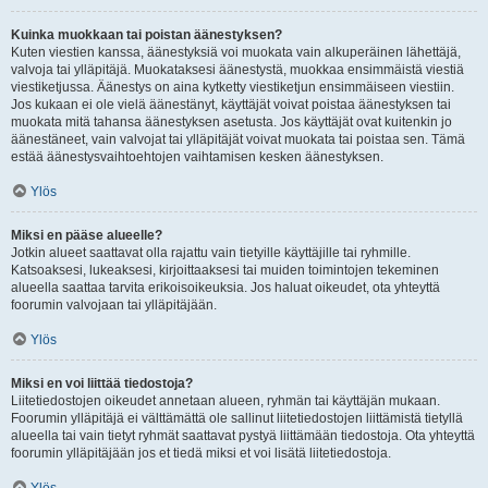
Kuinka muokkaan tai poistan äänestyksen?
Kuten viestien kanssa, äänestyksiä voi muokata vain alkuperäinen lähettäjä,
valvoja tai ylläpitäjä. Muokataksesi äänestystä, muokkaa ensimmäistä viestiä
viestiketjussa. Äänestys on aina kytketty viestiketjun ensimmäiseen viestiin.
Jos kukaan ei ole vielä äänestänyt, käyttäjät voivat poistaa äänestyksen tai
muokata mitä tahansa äänestyksen asetusta. Jos käyttäjät ovat kuitenkin jo
äänestäneet, vain valvojat tai ylläpitäjät voivat muokata tai poistaa sen. Tämä
estää äänestysvaihtoehtojen vaihtamisen kesken äänestyksen.
Ylös
Miksi en pääse alueelle?
Jotkin alueet saattavat olla rajattu vain tietyille käyttäjille tai ryhmille.
Katsoaksesi, lukeaksesi, kirjoittaaksesi tai muiden toimintojen tekeminen
alueella saattaa tarvita erikoisoikeuksia. Jos haluat oikeudet, ota yhteyttä
foorumin valvojaan tai ylläpitäjään.
Ylös
Miksi en voi liittää tiedostoja?
Liitetiedostojen oikeudet annetaan alueen, ryhmän tai käyttäjän mukaan.
Foorumin ylläpitäjä ei välttämättä ole sallinut liitetiedostojen liittämistä tietyllä
alueella tai vain tietyt ryhmät saattavat pystyä liittämään tiedostoja. Ota yhteyttä
foorumin ylläpitäjään jos et tiedä miksi et voi lisätä liitetiedostoja.