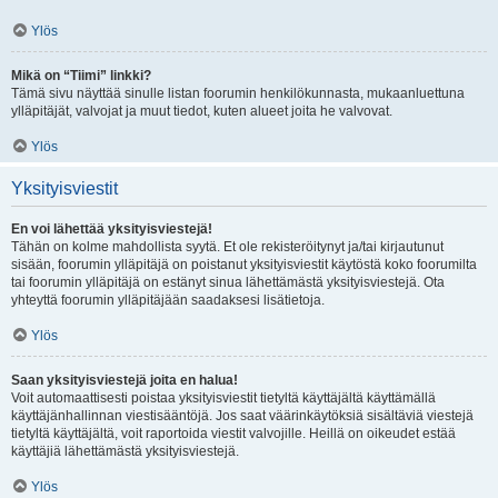
Ylös
Mikä on “Tiimi” linkki?
Tämä sivu näyttää sinulle listan foorumin henkilökunnasta, mukaanluettuna
ylläpitäjät, valvojat ja muut tiedot, kuten alueet joita he valvovat.
Ylös
Yksityisviestit
En voi lähettää yksityisviestejä!
Tähän on kolme mahdollista syytä. Et ole rekisteröitynyt ja/tai kirjautunut
sisään, foorumin ylläpitäjä on poistanut yksityisviestit käytöstä koko foorumilta
tai foorumin ylläpitäjä on estänyt sinua lähettämästä yksityisviestejä. Ota
yhteyttä foorumin ylläpitäjään saadaksesi lisätietoja.
Ylös
Saan yksityisviestejä joita en halua!
Voit automaattisesti poistaa yksityisviestit tietyltä käyttäjältä käyttämällä
käyttäjänhallinnan viestisääntöjä. Jos saat väärinkäytöksiä sisältäviä viestejä
tietyltä käyttäjältä, voit raportoida viestit valvojille. Heillä on oikeudet estää
käyttäjiä lähettämästä yksityisviestejä.
Ylös