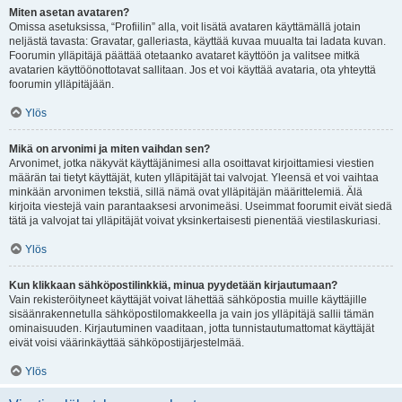
Miten asetan avataren?
Omissa asetuksissa, “Profiilin” alla, voit lisätä avataren käyttämällä jotain
neljästä tavasta: Gravatar, galleriasta, käyttää kuvaa muualta tai ladata kuvan.
Foorumin ylläpitäjä päättää otetaanko avataret käyttöön ja valitsee mitkä
avatarien käyttöönottotavat sallitaan. Jos et voi käyttää avataria, ota yhteyttä
foorumin ylläpitäjään.
Ylös
Mikä on arvonimi ja miten vaihdan sen?
Arvonimet, jotka näkyvät käyttäjänimesi alla osoittavat kirjoittamiesi viestien
määrän tai tietyt käyttäjät, kuten ylläpitäjät tai valvojat. Yleensä et voi vaihtaa
minkään arvonimen tekstiä, sillä nämä ovat ylläpitäjän määrittelemiä. Älä
kirjoita viestejä vain parantaaksesi arvonimeäsi. Useimmat foorumit eivät siedä
tätä ja valvojat tai ylläpitäjät voivat yksinkertaisesti pienentää viestilaskuriasi.
Ylös
Kun klikkaan sähköpostilinkkiä, minua pyydetään kirjautumaan?
Vain rekisteröityneet käyttäjät voivat lähettää sähköpostia muille käyttäjille
sisäänrakennetulla sähköpostilomakkeella ja vain jos ylläpitäjä sallii tämän
ominaisuuden. Kirjautuminen vaaditaan, jotta tunnistautumattomat käyttäjät
eivät voisi väärinkäyttää sähköpostijärjestelmää.
Ylös