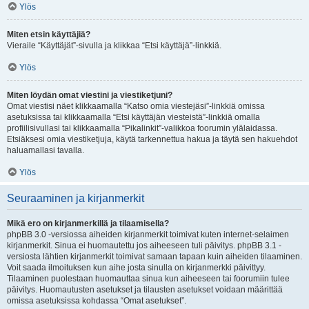
Ylös
Miten etsin käyttäjiä?
Vieraile “Käyttäjät”-sivulla ja klikkaa “Etsi käyttäjä”-linkkiä.
Ylös
Miten löydän omat viestini ja viestiketjuni?
Omat viestisi näet klikkaamalla “Katso omia viestejäsi”-linkkiä omissa
asetuksissa tai klikkaamalla “Etsi käyttäjän viesteistä”-linkkiä omalla
profiilisivullasi tai klikkaamalla “Pikalinkit”-valikkoa foorumin ylälaidassa.
Etsiäksesi omia viestiketjuja, käytä tarkennettua hakua ja täytä sen hakuehdot
haluamallasi tavalla.
Ylös
Seuraaminen ja kirjanmerkit
Mikä ero on kirjanmerkillä ja tilaamisella?
phpBB 3.0 -versiossa aiheiden kirjanmerkit toimivat kuten internet-selaimen
kirjanmerkit. Sinua ei huomautettu jos aiheeseen tuli päivitys. phpBB 3.1 -
versiosta lähtien kirjanmerkit toimivat samaan tapaan kuin aiheiden tilaaminen.
Voit saada ilmoituksen kun aihe josta sinulla on kirjanmerkki päivittyy.
Tilaaminen puolestaan huomauttaa sinua kun aiheeseen tai foorumiin tulee
päivitys. Huomautusten asetukset ja tilausten asetukset voidaan määrittää
omissa asetuksissa kohdassa “Omat asetukset”.