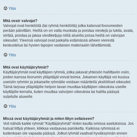
Ylös
Mitä ovatr valvojat?
Valvojat ovat henkilöitä (tai ryhmä henkilöitä) jotka katsovat foorumeiden
perään päivittäin. Heillä on on valta muokata ja poistaa viestejä ja lukita, avata,
siirtää, poistaa ja jakaa viestiketjuja niillä alueilla joissa heillä on valvojan
oikeudet. Yleensä valvojat ovat paikalla estämässä aiheen vierestä
keskustelua tai hyvien tapojen vastaisen materiaalin lähettämistä.
Ylös
Mitä ovat käyttäjäryhmät?
Käyttäjäryhmät ovat käyttäjien ryhmiä, jotka jakavat yhteisön hallittaviin osiin,
joiden kanssa foorumin ylläpitäjät voivat toimia. Jokainen käyttäjä voi kuulua
useisiin ryhmiin ja jokaiselle ryhmälle voidaan määritellä yksilölliset oikeudet.
Tämä tarjoaa ylläpitäjille helpon tavan muuttaa käyttäjien oikeuksia useille
käyttäjille kerralla, kuten muuttaa valvojien oikeuksia tai hallita pääsyä
suljetulle alueelle.
Ylös
Missä ovat käyttäjäryhmät ja miten liityn sellaiseen?
Voit nähdä kaikki ryhmät “Käyttäjäryhmät”-linkin kautta omissa asetuksissa. Jos
haluat liittyä yhteen, klikkaa vastaavaa painiketta. Kaikissa ryhmissä ei
kuitenkaan ole vapaata pääsyä. Jotkut ryhmät vaativat hyväksynnän ennen