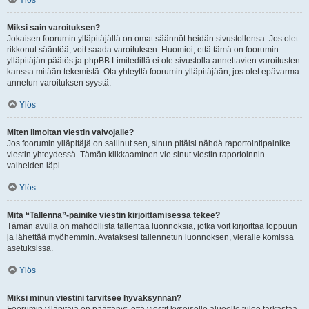
Ylös
Miksi sain varoituksen?
Jokaisen foorumin ylläpitäjällä on omat säännöt heidän sivustollensa. Jos olet
rikkonut sääntöä, voit saada varoituksen. Huomioi, että tämä on foorumin
ylläpitäjän päätös ja phpBB Limitedillä ei ole sivustolla annettavien varoitusten
kanssa mitään tekemistä. Ota yhteyttä foorumin ylläpitäjään, jos olet epävarma
annetun varoituksen syystä.
Ylös
Miten ilmoitan viestin valvojalle?
Jos foorumin ylläpitäjä on sallinut sen, sinun pitäisi nähdä raportointipainike
viestin yhteydessä. Tämän klikkaaminen vie sinut viestin raportoinnin
vaiheiden läpi.
Ylös
Mitä “Tallenna”-painike viestin kirjoittamisessa tekee?
Tämän avulla on mahdollista tallentaa luonnoksia, jotka voit kirjoittaa loppuun
ja lähettää myöhemmin. Avataksesi tallennetun luonnoksen, vieraile komissa
asetuksissa.
Ylös
Miksi minun viestini tarvitsee hyväksynnän?