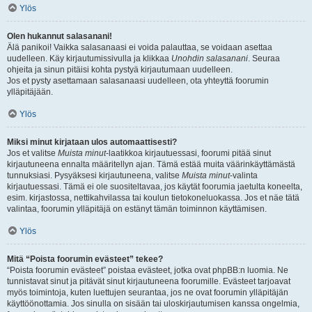
Ylös
Olen hukannut salasanani!
Älä panikoi! Vaikka salasanaasi ei voida palauttaa, se voidaan asettaa
uudelleen. Käy kirjautumissivulla ja klikkaa
Unohdin salasanani
. Seuraa
ohjeita ja sinun pitäisi kohta pystyä kirjautumaan uudelleen.
Jos et pysty asettamaan salasanaasi uudelleen, ota yhteyttä foorumin
ylläpitäjään.
Ylös
Miksi minut kirjataan ulos automaattisesti?
Jos et valitse
Muista minut
-laatikkoa kirjautuessasi, foorumi pitää sinut
kirjautuneena ennalta määritellyn ajan. Tämä estää muita väärinkäyttämästä
tunnuksiasi. Pysyäksesi kirjautuneena, valitse
Muista minut
-valinta
kirjautuessasi. Tämä ei ole suositeltavaa, jos käytät foorumia jaetulta koneelta,
esim. kirjastossa, nettikahvilassa tai koulun tietokoneluokassa. Jos et näe tätä
valintaa, foorumin ylläpitäjä on estänyt tämän toiminnon käyttämisen.
Ylös
Mitä “Poista foorumin evästeet” tekee?
“Poista foorumin evästeet” poistaa evästeet, jotka ovat phpBB:n luomia. Ne
tunnistavat sinut ja pitävät sinut kirjautuneena foorumille. Evästeet tarjoavat
myös toimintoja, kuten luettujen seurantaa, jos ne ovat foorumin ylläpitäjän
käyttöönottamia. Jos sinulla on sisään tai uloskirjautumisen kanssa ongelmia,