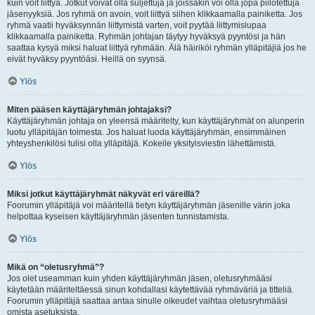
kuin voit liittyä. Jotkut voivat olla suljettuja ja joissakin voi olla jopa piilotettuja
jäsenyyksiä. Jos ryhmä on avoin, voit liittyä siihen klikkaamalla painiketta. Jos
ryhmä vaatii hyväksynnän liittymistä varten, voit pyytää liittymislupaa
klikkaamalla painiketta. Ryhmän johtajan täytyy hyväksyä pyyntösi ja hän
saattaa kysyä miksi haluat liittyä ryhmään. Älä häiriköi ryhmän ylläpitäjiä jos he
eivät hyväksy pyyntöäsi. Heillä on syynsä.
Ylös
Miten pääsen käyttäjäryhmän johtajaksi?
Käyttäjäryhmän johtaja on yleensä määritelty, kun käyttäjäryhmät on alunperin
luotu ylläpitäjän toimesta. Jos haluat luoda käyttäjäryhmän, ensimmäinen
yhteyshenkilösi tulisi olla ylläpitäjä. Kokeile yksityisviestin lähettämistä.
Ylös
Miksi jotkut käyttäjäryhmät näkyvät eri väreillä?
Foorumin ylläpitäjä voi määritellä tietyn käyttäjäryhmän jäsenille värin joka
helpottaa kyseisen käyttäjäryhmän jäsenten tunnistamista.
Ylös
Mikä on “oletusryhmä”?
Jos olet useamman kuin yhden käyttäjäryhmän jäsen, oletusryhmääsi
käytetään määriteltäessä sinun kohdallasi käytettävää ryhmäväriä ja titteliä.
Foorumin ylläpitäjä saattaa antaa sinulle oikeudet vaihtaa oletusryhmääsi
omista asetuksista.