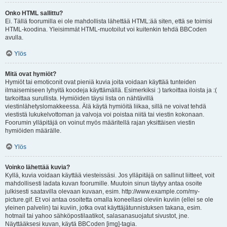
Onko HTML sallittu?
Ei. Tällä foorumilla ei ole mahdollista lähettää HTML:ää siten, että se toimisi
HTML-koodina. Yleisimmät HTML-muotoilut voi kuitenkin tehdä BBCoden
avulla.
Ylös
Mitä ovat hymiöt?
Hymiöt tai emoticonit ovat pieniä kuvia joita voidaan käyttää tunteiden
ilmaisemiseen lyhyitä koodeja käyttämällä. Esimerkiksi :) tarkoittaa iloista ja :(
tarkoittaa surullista. Hymiöiden täysi lista on nähtävillä
viestinlähetyslomakkeessa. Älä käytä hymiöitä liikaa, sillä ne voivat tehdä
viestistä lukukelvottoman ja valvoja voi poistaa niitä tai viestin kokonaan.
Foorumin ylläpitäjä on voinut myös määritellä rajan yksittäisen viestin
hymiöiden määrälle.
Ylös
Voinko lähettää kuvia?
Kyllä, kuvia voidaan käyttää viesteissäsi. Jos ylläpitäjä on sallinut liitteet, voit
mahdollisesti ladata kuvan foorumille. Muutoin sinun täytyy antaa osoite
julkisesti saatavilla olevaan kuvaan, esim. http://www.example.com/my-
picture.gif. Et voi antaa osoitetta omalla koneellasi oleviin kuviin (ellei se ole
yleinen palvelin) tai kuviin, jotka ovat käyttäjätunnistuksen takana, esim.
hotmail tai yahoo sähköpostilaatikot, salasanasuojatut sivustot, jne.
Näyttääksesi kuvan, käytä BBCoden [img]-tagia.