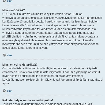
Ylös
Mikä on COPPA?
COPPA, tai Children’s Online Privacy Protection Act of 1998, on
yhdysvaltalainen laki, joka vaatii kaikkien verkkosivustojen, jotka mahdollisesti
keräävät alle 13-vuotiailta tietoja, hankkia huoltajan kirjallisen luvan tietojen
keräämiseen alle 13-vuotiaalta. Jos olet epävarma koskeeko tämä sinua
rekisteröityvänä käyttäjänä tai verkkosivua jolle olet rekisteröitymässä, ota
yhteyttä oikeudelliseen neuvonantajaan saadaksesi apua. Huomaa, että
phpBB Limited ja tämän foorumin omistajat eivät voi antaa lakineuvontaa ja
eivät ole yhteyshenkilöitä minkäänlaisissa lakiasioissa, lukuunottamatta
kysymystä “Keneen minun tulee olla yhteydessä väärinkäytöstapauksissa tai
lakiasioissa tähän foorumiin liittyen?”.
Ylös
Miksi en voi rekisteröityä?
On mahdollista, että foorumin ylläpitäjä on poistanut rekisteröinnin käytöstä
estääkseen uusia vierailijoita rekisteröitymästä. Foorumin ylläpitäjä on voinut
myös asettaa porttikiellon IP-osoitteellesi tai estänyt valitsemasi
käyttäjätunnuksen rekisteröinnin. Ota yhteyttä foorumin ylläpitäjään saadaksesi
apua.
Ylös
Rekisteröidyin, mutta en voi kirjautua!
Tarkista ensin käyttäjätunnuksesi ja salasanasi. Jos ne ovat oikein, yksi