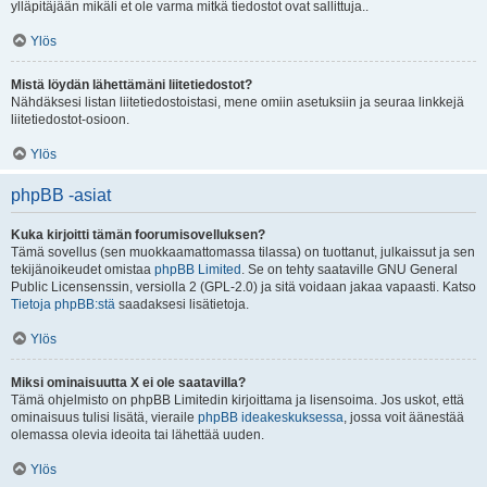
ylläpitäjään mikäli et ole varma mitkä tiedostot ovat sallittuja..
Ylös
Mistä löydän lähettämäni liitetiedostot?
Nähdäksesi listan liitetiedostoistasi, mene omiin asetuksiin ja seuraa linkkejä
liitetiedostot-osioon.
Ylös
phpBB -asiat
Kuka kirjoitti tämän foorumisovelluksen?
Tämä sovellus (sen muokkaamattomassa tilassa) on tuottanut, julkaissut ja sen
tekijänoikeudet omistaa
phpBB Limited
. Se on tehty saataville GNU General
Public Licensenssin, versiolla 2 (GPL-2.0) ja sitä voidaan jakaa vapaasti. Katso
Tietoja phpBB:stä
saadaksesi lisätietoja.
Ylös
Miksi ominaisuutta X ei ole saatavilla?
Tämä ohjelmisto on phpBB Limitedin kirjoittama ja lisensoima. Jos uskot, että
ominaisuus tulisi lisätä, vieraile
phpBB ideakeskuksessa
, jossa voit äänestää
olemassa olevia ideoita tai lähettää uuden.
Ylös