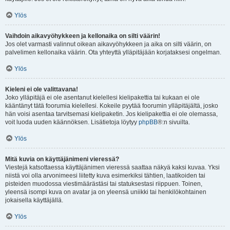
Ylös
Vaihdoin aikavyöhykkeen ja kellonaika on silti väärin!
Jos olet varmasti valinnut oikean aikavyöhykkeen ja aika on silti väärin, on
palvelimen kellonaika väärin. Ota yhteyttä ylläpitäjään korjataksesi ongelman.
Ylös
Kieleni ei ole valittavana!
Joko ylläpitäjä ei ole asentanut kielellesi kielipakettia tai kukaan ei ole
kääntänyt tätä foorumia kielellesi. Kokeile pyytää foorumin ylläpitäjältä, josko
hän voisi asentaa tarvitsemasi kielipaketin. Jos kielipakettia ei ole olemassa,
voit luoda uuden käännöksen. Lisätietoja löytyy
phpBB
®:n sivuilta.
Ylös
Mitä kuvia on käyttäjänimeni vieressä?
Viestejä katsottaessa käyttäjänimen vieressä saattaa näkyä kaksi kuvaa. Yksi
niistä voi olla arvonimeesi liitetty kuva esimerkiksi tähtien, laatikoiden tai
pisteiden muodossa viestimäärästäsi tai statuksestasi riippuen. Toinen,
yleensä isompi kuva on avatar ja on yleensä uniikki tai henkilökohtainen
jokaisella käyttäjällä.
Ylös