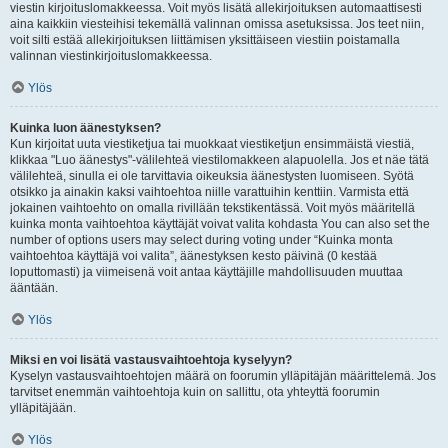
viestin kirjoituslomakkeessa. Voit myös lisätä allekirjoituksen automaattisesti
aina kaikkiin viesteihisi tekemällä valinnan omissa asetuksissa. Jos teet niin,
voit silti estää allekirjoituksen liittämisen yksittäiseen viestiin poistamalla
valinnan viestinkirjoituslomakkeessa.
Ylös
Kuinka luon äänestyksen?
Kun kirjoitat uuta viestiketjua tai muokkaat viestiketjun ensimmäistä viestiä,
klikkaa "Luo äänestys"-välilehteä viestilomakkeen alapuolella. Jos et näe tätä
välilehteä, sinulla ei ole tarvittavia oikeuksia äänestysten luomiseen. Syötä
otsikko ja ainakin kaksi vaihtoehtoa niille varattuihin kenttiin. Varmista että
jokainen vaihtoehto on omalla rivillään tekstikentässä. Voit myös määritellä
kuinka monta vaihtoehtoa käyttäjät voivat valita kohdasta You can also set the
number of options users may select during voting under “Kuinka monta
vaihtoehtoa käyttäjä voi valita”, äänestyksen kesto päivinä (0 kestää
loputtomasti) ja viimeisenä voit antaa käyttäjille mahdollisuuden muuttaa
ääntään.
Ylös
Miksi en voi lisätä vastausvaihtoehtoja kyselyyn?
Kyselyn vastausvaihtoehtojen määrä on foorumin ylläpitäjän määrittelemä. Jos
tarvitset enemmän vaihtoehtoja kuin on sallittu, ota yhteyttä foorumin
ylläpitäjään.
Ylös