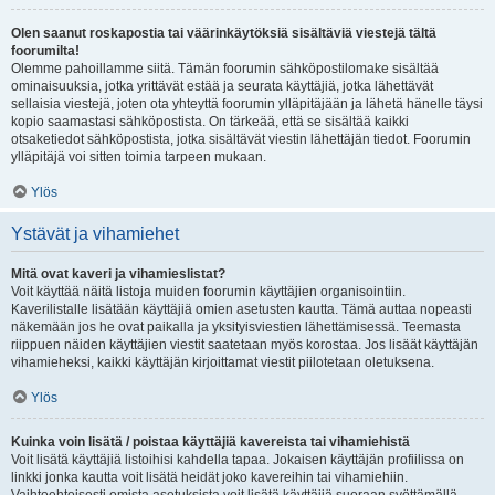
Olen saanut roskapostia tai väärinkäytöksiä sisältäviä viestejä tältä
foorumilta!
Olemme pahoillamme siitä. Tämän foorumin sähköpostilomake sisältää
ominaisuuksia, jotka yrittävät estää ja seurata käyttäjiä, jotka lähettävät
sellaisia viestejä, joten ota yhteyttä foorumin ylläpitäjään ja lähetä hänelle täysi
kopio saamastasi sähköpostista. On tärkeää, että se sisältää kaikki
otsaketiedot sähköpostista, jotka sisältävät viestin lähettäjän tiedot. Foorumin
ylläpitäjä voi sitten toimia tarpeen mukaan.
Ylös
Ystävät ja vihamiehet
Mitä ovat kaveri ja vihamieslistat?
Voit käyttää näitä listoja muiden foorumin käyttäjien organisointiin.
Kaverilistalle lisätään käyttäjiä omien asetusten kautta. Tämä auttaa nopeasti
näkemään jos he ovat paikalla ja yksityisviestien lähettämisessä. Teemasta
riippuen näiden käyttäjien viestit saatetaan myös korostaa. Jos lisäät käyttäjän
vihamieheksi, kaikki käyttäjän kirjoittamat viestit piilotetaan oletuksena.
Ylös
Kuinka voin lisätä / poistaa käyttäjiä kavereista tai vihamiehistä
Voit lisätä käyttäjiä listoihisi kahdella tapaa. Jokaisen käyttäjän profiilissa on
linkki jonka kautta voit lisätä heidät joko kavereihin tai vihamiehiin.