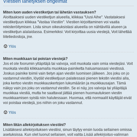
Viestien lähetyksen ongelmat
Miten luon uuden viestiketjun tai lähetän vastauksen?
Aloittaaksesi uuden viestiketjun alueella, klikkaa "Uusi Aihe". Vastataksesi
viestiketjuun klikkaa "Vastaa Viestiin". Viestien kirjoittaminen voi vaatia
rekisteröitymisen. Lista sinun oikeuksistasi alueella on nähtävillä alueen ja
viestiketjun alalaidassa. Esimerkiksi: Voit kirjoittaa uusia viestejä, Voit lähettää
liitetiedostoja, jne.
Ylös
Miten muokkaan tai poistan viestejä?
Jos et ole foorumin ylläpitäjä tai valvoja, voit muokata vain omia viestejäsi. Voit
muokata viestiä klikkaamalla muokkaa-painiketta haluamassasi viestissä.
Joskus painike toimii vain tietyn ajan viestin luomisen jälkeen. Jos joku on jo
vastannut viestiin, löydät viestiketjuun palatessasi pienen tekstin viestisi alla,
joka kertoo viestin muokkauskertojen lukumäärän ja muokkausajan. Tämä
näkyy vain jos joku on vastannut viestiin. Se ei näy, jos valvoja tai ylläpitäjä
muokkaa viestiä, mutta he saattavat jättää pienen huomautuksen viestin
muokkaamisen syistä niin halutessaan. Huomaa, että normaalit käyttäjät eivät
voi poistaa viestejä, jos niihin on joku vastannut.
Ylös
Miten liitän allekirjoituksen viestiini?
Lisätäksesi allekirjoituksen viestiisi, sinun täytyy ensin luoda sellainen omissa
asetuksissa. Kun olet luonut sellaisen, voit valita
Lisää allekirjoitus
-valinnan