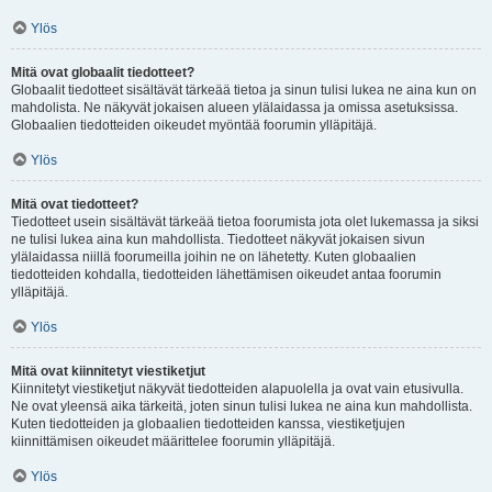
Ylös
Mitä ovat globaalit tiedotteet?
Globaalit tiedotteet sisältävät tärkeää tietoa ja sinun tulisi lukea ne aina kun on
mahdolista. Ne näkyvät jokaisen alueen ylälaidassa ja omissa asetuksissa.
Globaalien tiedotteiden oikeudet myöntää foorumin ylläpitäjä.
Ylös
Mitä ovat tiedotteet?
Tiedotteet usein sisältävät tärkeää tietoa foorumista jota olet lukemassa ja siksi
ne tulisi lukea aina kun mahdollista. Tiedotteet näkyvät jokaisen sivun
ylälaidassa niillä foorumeilla joihin ne on lähetetty. Kuten globaalien
tiedotteiden kohdalla, tiedotteiden lähettämisen oikeudet antaa foorumin
ylläpitäjä.
Ylös
Mitä ovat kiinnitetyt viestiketjut
Kiinnitetyt viestiketjut näkyvät tiedotteiden alapuolella ja ovat vain etusivulla.
Ne ovat yleensä aika tärkeitä, joten sinun tulisi lukea ne aina kun mahdollista.
Kuten tiedotteiden ja globaalien tiedotteiden kanssa, viestiketjujen
kiinnittämisen oikeudet määrittelee foorumin ylläpitäjä.
Ylös