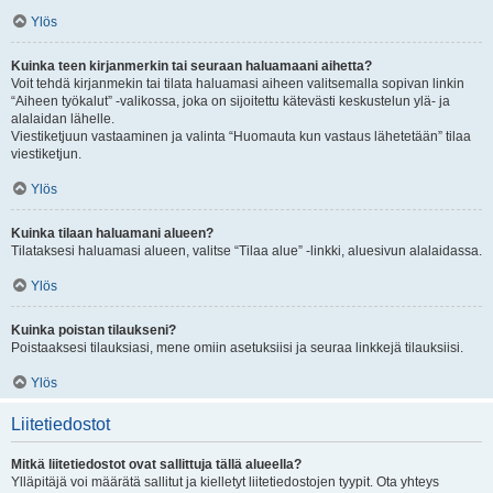
Ylös
Kuinka teen kirjanmerkin tai seuraan haluamaani aihetta?
Voit tehdä kirjanmekin tai tilata haluamasi aiheen valitsemalla sopivan linkin
“Aiheen työkalut” -valikossa, joka on sijoitettu kätevästi keskustelun ylä- ja
alalaidan lähelle.
Viestiketjuun vastaaminen ja valinta “Huomauta kun vastaus lähetetään” tilaa
viestiketjun.
Ylös
Kuinka tilaan haluamani alueen?
Tilataksesi haluamasi alueen, valitse “Tilaa alue” -linkki, aluesivun alalaidassa.
Ylös
Kuinka poistan tilaukseni?
Poistaaksesi tilauksiasi, mene omiin asetuksiisi ja seuraa linkkejä tilauksiisi.
Ylös
Liitetiedostot
Mitkä liitetiedostot ovat sallittuja tällä alueella?
Ylläpitäjä voi määrätä sallitut ja kielletyt liitetiedostojen tyypit. Ota yhteys