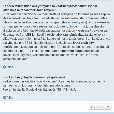
Keneen minun tulee olla yhteydessä väärinkäytöstapauksissa tai
lakiasioissa tähän foorumiin liittyen?
Kuka tahansa “Tiimi”-sivulla mainituista ylläpitäjistä on todennäköisesti sopiva
yhteyshenkilö valituksillesi. Jos et tätä kautta saa vastausta, sinun kannattaa
ottaa yhteyttä verkkotunnuksen omistajaan (tee
whois-kysely
) tai jos kyseessä
on ilmaispalvelussa oleva (esim. Yahoo!, free.fr, f2s.com, jne.), ota yhteyttä
ylläpitoon tai väärinkäytöksistä vastaavaan osastoon kyseisessä palvelussa.
Huomaa, että phpBB Limitedillä
ei ole lainkaan toimivaltaa
ja sitä ei voida
pitää vastuussa miten, missä tai kenen toimesta tämä foorumi on käytössä. Älä
ota yhteyttä phpBB Limitediin missään lakiasioissa
jotka eivät liity
phpBB.com-sivustoon tai pelkkään phpBB-sovellukseen itseensä. Jos lähetät
sähköpostia phpBB Limitedille
mistään kolmannen osapuolen
tämän
sovelluksen käytöstä, voit odottaa niukkasanaista vastausta, jos edes
vastausta lainkaan.
Ylös
Kuinka otan yhteyttä foorumin ylläpitäjään?
Kaikki foorumin käyttäjät voivat käyttää “Ota yhteyttä” -lomaketta, jos täämä
vaihtoehto on foorumin ylläpitäjän mahdollistama.
Foorumin käyttäjät voivat käyttää myös “Tiimi”-linkkiä.
Ylös
Hyppää