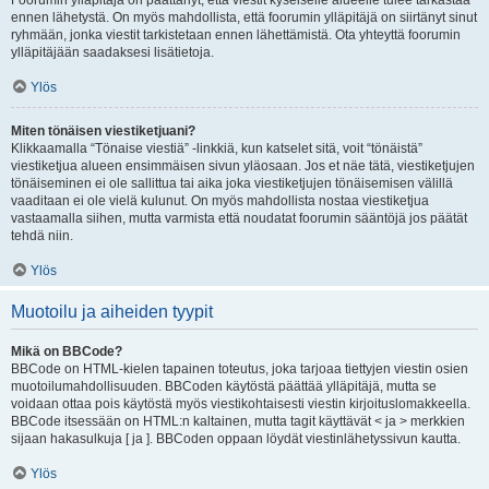
Foorumin ylläpitäjä on päättänyt, että viestit kyseiselle alueelle tulee tarkastaa
ennen lähetystä. On myös mahdollista, että foorumin ylläpitäjä on siirtänyt sinut
ryhmään, jonka viestit tarkistetaan ennen lähettämistä. Ota yhteyttä foorumin
ylläpitäjään saadaksesi lisätietoja.
Ylös
Miten tönäisen viestiketjuani?
Klikkaamalla “Tönaise viestiä” -linkkiä, kun katselet sitä, voit “tönäistä”
viestiketjua alueen ensimmäisen sivun yläosaan. Jos et näe tätä, viestiketjujen
tönäiseminen ei ole sallittua tai aika joka viestiketjujen tönäisemisen välillä
vaaditaan ei ole vielä kulunut. On myös mahdollista nostaa viestiketjua
vastaamalla siihen, mutta varmista että noudatat foorumin sääntöjä jos päätät
tehdä niin.
Ylös
Muotoilu ja aiheiden tyypit
Mikä on BBCode?
BBCode on HTML-kielen tapainen toteutus, joka tarjoaa tiettyjen viestin osien
muotoilumahdollisuuden. BBCoden käytöstä päättää ylläpitäjä, mutta se
voidaan ottaa pois käytöstä myös viestikohtaisesti viestin kirjoituslomakkeella.
BBCode itsessään on HTML:n kaltainen, mutta tagit käyttävät < ja > merkkien
sijaan hakasulkuja [ ja ]. BBCoden oppaan löydät viestinlähetyssivun kautta.
Ylös