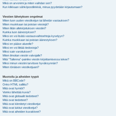
Mikä on arvonimi ja miten vaihdan sen?
Kun klikkaan sähköpostilinkkiä, minua pyydetään kirjautumaan?
Viestien lähetyksen ongelmat
Miten luon uuden viestiketjun tai lähetän vastauksen?
Miten muokkaan tai poistan viestejä?
Miten liitän allekirjoituksen viestiini?
Kuinka luon äänestyksen?
Miksi en voi lisätä vastausvaihtoehtoja kyselyyn?
Kuinka muokkaan tai poistan äänestyksen?
Miksi en pääse alueelle?
Miksi en voi liittää tiedostoja?
Miksi sain varoituksen?
Miten ilmoitan viestin valvojalle?
Mitä “Tallenna”-painike viestin kirjoittamisessa tekee?
Miksi minun viestini tarvitsee hyväksynnän?
Miten tönäisen viestiketjuani?
Muotoilu ja aiheiden tyypit
Mikä on BBCode?
Onko HTML sallittu?
Mitä ovat hymiöt?
Voinko lähettää kuvia?
Mitä ovat globaalit tiedotteet?
Mitä ovat tiedotteet?
Mitä ovat kiinnitetyt viestiketjut
Mitä ovat lukitut viestiketjut?
Mitä ovat aiheiden kuvakkeet?