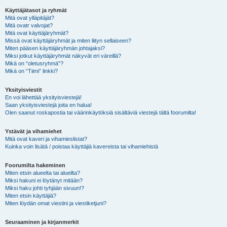
Käyttäjätasot ja ryhmät
Mitä ovat ylläpitäjät?
Mitä ovatr valvojat?
Mitä ovat käyttäjäryhmät?
Missä ovat käyttäjäryhmät ja miten liityn sellaiseen?
Miten pääsen käyttäjäryhmän johtajaksi?
Miksi jotkut käyttäjäryhmät näkyvät eri väreillä?
Mikä on “oletusryhmä”?
Mikä on “Tiimi” linkki?
Yksityisviestit
En voi lähettää yksityisviestejä!
Saan yksityisviestejä joita en halua!
Olen saanut roskapostia tai väärinkäytöksiä sisältäviä viestejä tältä foorumilta!
Ystävät ja vihamiehet
Mitä ovat kaveri ja vihamieslistat?
Kuinka voin lisätä / poistaa käyttäjiä kavereista tai vihamiehistä
Foorumilta hakeminen
Miten etsin alueelta tai alueilta?
Miksi hakuni ei löytänyt mitään?
Miksi haku johti tyhjään sivuun!?
Miten etsin käyttäjiä?
Miten löydän omat viestini ja viestiketjuni?
Seuraaminen ja kirjanmerkit