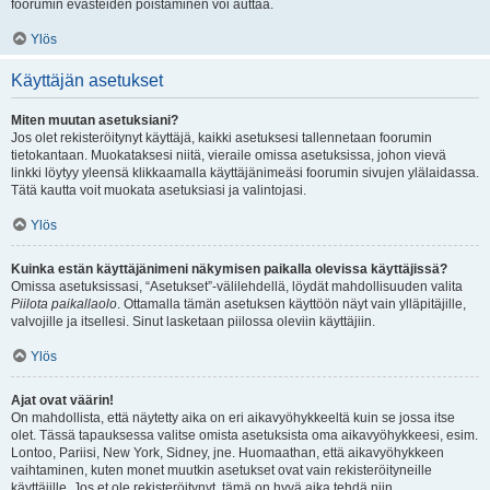
foorumin evästeiden poistaminen voi auttaa.
Ylös
Käyttäjän asetukset
Miten muutan asetuksiani?
Jos olet rekisteröitynyt käyttäjä, kaikki asetuksesi tallennetaan foorumin
tietokantaan. Muokataksesi niitä, vieraile omissa asetuksissa, johon vievä
linkki löytyy yleensä klikkaamalla käyttäjänimeäsi foorumin sivujen ylälaidassa.
Tätä kautta voit muokata asetuksiasi ja valintojasi.
Ylös
Kuinka estän käyttäjänimeni näkymisen paikalla olevissa käyttäjissä?
Omissa asetuksissasi, “Asetukset”-välilehdellä, löydät mahdollisuuden valita
Piilota paikallaolo
. Ottamalla tämän asetuksen käyttöön näyt vain ylläpitäjille,
valvojille ja itsellesi. Sinut lasketaan piilossa oleviin käyttäjiin.
Ylös
Ajat ovat väärin!
On mahdollista, että näytetty aika on eri aikavyöhykkeeltä kuin se jossa itse
olet. Tässä tapauksessa valitse omista asetuksista oma aikavyöhykkeesi, esim.
Lontoo, Pariisi, New York, Sidney, jne. Huomaathan, että aikavyöhykkeen
vaihtaminen, kuten monet muutkin asetukset ovat vain rekisteröityneille
käyttäjille. Jos et ole rekisteröitynyt, tämä on hyvä aika tehdä niin.