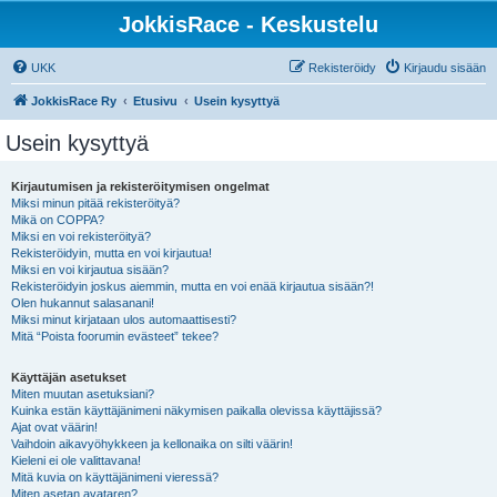
JokkisRace - Keskustelu
UKK
Rekisteröidy
Kirjaudu sisään
JokkisRace Ry
Etusivu
Usein kysyttyä
Usein kysyttyä
Kirjautumisen ja rekisteröitymisen ongelmat
Miksi minun pitää rekisteröityä?
Mikä on COPPA?
Miksi en voi rekisteröityä?
Rekisteröidyin, mutta en voi kirjautua!
Miksi en voi kirjautua sisään?
Rekisteröidyin joskus aiemmin, mutta en voi enää kirjautua sisään?!
Olen hukannut salasanani!
Miksi minut kirjataan ulos automaattisesti?
Mitä “Poista foorumin evästeet” tekee?
Käyttäjän asetukset
Miten muutan asetuksiani?
Kuinka estän käyttäjänimeni näkymisen paikalla olevissa käyttäjissä?
Ajat ovat väärin!
Vaihdoin aikavyöhykkeen ja kellonaika on silti väärin!
Kieleni ei ole valittavana!
Mitä kuvia on käyttäjänimeni vieressä?
Miten asetan avataren?