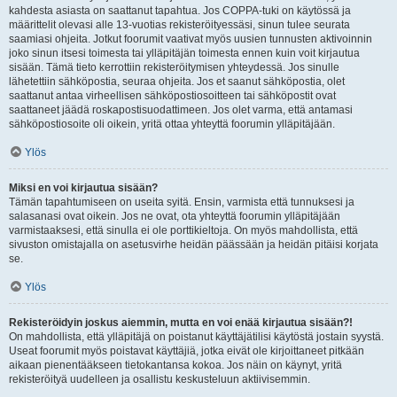
kahdesta asiasta on saattanut tapahtua. Jos COPPA-tuki on käytössä ja
määrittelit olevasi alle 13-vuotias rekisteröityessäsi, sinun tulee seurata
saamiasi ohjeita. Jotkut foorumit vaativat myös uusien tunnusten aktivoinnin
joko sinun itsesi toimesta tai ylläpitäjän toimesta ennen kuin voit kirjautua
sisään. Tämä tieto kerrottiin rekisteröitymisen yhteydessä. Jos sinulle
lähetettiin sähköpostia, seuraa ohjeita. Jos et saanut sähköpostia, olet
saattanut antaa virheellisen sähköpostiosoitteen tai sähköpostit ovat
saattaneet jäädä roskapostisuodattimeen. Jos olet varma, että antamasi
sähköpostiosoite oli oikein, yritä ottaa yhteyttä foorumin ylläpitäjään.
Ylös
Miksi en voi kirjautua sisään?
Tämän tapahtumiseen on useita syitä. Ensin, varmista että tunnuksesi ja
salasanasi ovat oikein. Jos ne ovat, ota yhteyttä foorumin ylläpitäjään
varmistaaksesi, että sinulla ei ole porttikieltoja. On myös mahdollista, että
sivuston omistajalla on asetusvirhe heidän päässään ja heidän pitäisi korjata
se.
Ylös
Rekisteröidyin joskus aiemmin, mutta en voi enää kirjautua sisään?!
On mahdollista, että ylläpitäjä on poistanut käyttäjätilisi käytöstä jostain syystä.
Useat foorumit myös poistavat käyttäjiä, jotka eivät ole kirjoittaneet pitkään
aikaan pienentääkseen tietokantansa kokoa. Jos näin on käynyt, yritä
rekisteröityä uudelleen ja osallistu keskusteluun aktiivisemmin.