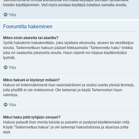
Vaihtoehtoisesti omista asetuksista voit lisätä käyttäjiä suoraan syöttämällä
heidän käyttäjänimen. Voit myös poistaa käyttäjiä listaltasi samalta sivulta.
Ylös
Foorumilta hakeminen
Miten etsin alueelta tai alueilta?
Syötä hakutermi hakukenttään, joka sijaitsee etusivulla, alueen tai viestiketjun
sivulla. Tarkennettuun hakuun pääset klikkaamalla “Tarkennettu haku”-linkkiä
joka on saatavilla jokaisella sivulla. Haun sijainti voi riippua käyttämästäsi
tyylistä.
Ylös
Miksi hakuni ei löytänyt mitään?
Hakusi oli todennäköisesti liian epämääräinen ja sisälsi useita yleisiä termejä,
joita phpBB ei ole indeksoinut. Ole tarkempi ja käytä Tarkennetun haun
valintoja.
Ylös
Miksi haku johti tyhjään sivuun!?
Hakusi palautti liian monta tulosta ja palvelin ei pystynyt käsittelemään niitä.
Käytä “Tarkennettua hakua” ja ole tarkempi hakuehdoissa ja alueissa joilta
etsit.