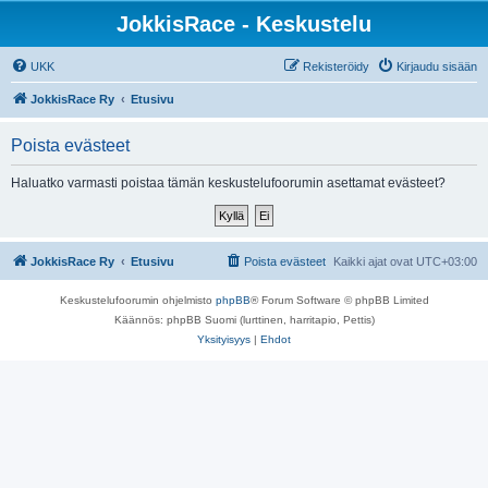
JokkisRace - Keskustelu
UKK
Rekisteröidy
Kirjaudu sisään
JokkisRace Ry
Etusivu
Poista evästeet
Haluatko varmasti poistaa tämän keskustelufoorumin asettamat evästeet?
JokkisRace Ry
Etusivu
Poista evästeet
Kaikki ajat ovat
UTC+03:00
Keskustelufoorumin ohjelmisto
phpBB
® Forum Software © phpBB Limited
Käännös: phpBB Suomi (lurttinen, harritapio, Pettis)
Yksityisyys
|
Ehdot