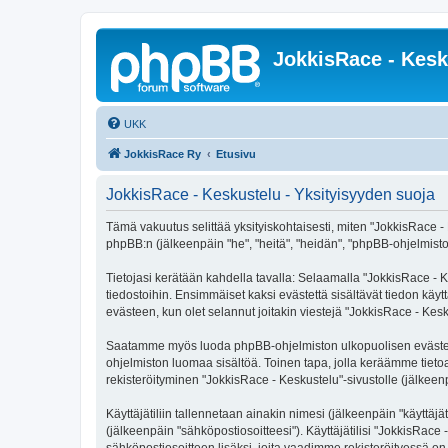
JokkisRace - Kesk
UKK
JokkisRace Ry
Etusivu
JokkisRace - Keskustelu - Yksityisyyden suoja
Tämä vakuutus selittää yksityiskohtaisesti, miten "JokkisRace - K
phpBB:n (jälkeenpäin "he", "heitä", "heidän", "phpBB-ohjelmisto"
Tietojasi kerätään kahdella tavalla: Selaamalla "JokkisRace - Ke
tiedostoihin. Ensimmäiset kaksi evästettä sisältävät tiedon käy
evästeen, kun olet selannut joitakin viestejä "JokkisRace - Kes
Saatamme myös luoda phpBB-ohjelmiston ulkopuolisen evästeen "
ohjelmiston luomaa sisältöä. Toinen tapa, jolla keräämme tietoa 
rekisteröityminen "JokkisRace - Keskustelu"-sivustolle (jälkeenp
Käyttäjätiliin tallennetaan ainakin nimesi (jälkeenpäin "käyttä
(jälkeenpäin "sähköpostiosoitteesi"). Käyttäjätilisi "JokkisRace 