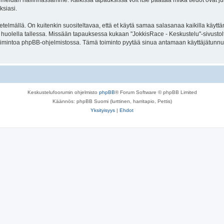
meidän hallinnassamme. Kaikissa tapauksissa voit itse päättää mitkä tiedot ovat julk
ksiasi.
lmällä. On kuitenkin suositeltavaa, että et käytä samaa salasanaa kaikilla käyttäm
ä se huolella tallessa. Missään tapauksessa kukaan "JokkisRace - Keskustelu"-sivusto
toimintoa phpBB-ohjelmistossa. Tämä toiminto pyytää sinua antamaan käyttäjätunnu
Keskustelufoorumin ohjelmisto
phpBB
® Forum Software © phpBB Limited
Käännös: phpBB Suomi (lurttinen, harritapio, Pettis)
Yksityisyys
|
Ehdot