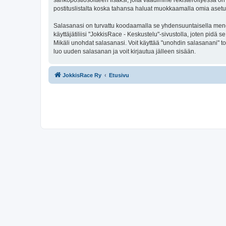
sähköpostiosoitteen lisäksi, joita vaadimme rekisteröityessä on 
postituslistalta koska tahansa haluat muokkaamalla omia asetu
Salasanasi on turvattu koodaamalla se yhdensuuntaisella menete
käyttäjätiliisi "JokkisRace - Keskustelu"-sivustolla, joten pid
Mikäli unohdat salasanasi. Voit käyttää "unohdin salasanani" 
luo uuden salasanan ja voit kirjautua jälleen sisään.
JokkisRace Ry
Etusivu