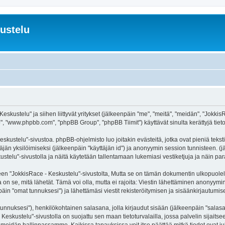
ustelu
eskustelu" ja siihen liittyvät yritykset (jälkeenpäin "me", "meitä", "meidän", "Jokki
, "www.phpbb.com", "phpBB Group", "phpBB Tiimit") käyttävät sinulta kerättyjä tietoj
skustelu"-sivustoa. phpBB-ohjelmisto luo joitakin evästeitä, jotka ovat pieniä tekst
ttäjän yksilöimiseksi (jälkeenpäin "käyttäjän id") ja anonyymin session tunnisteen. 
kustelu"-sivustolla ja näitä käytetään tallentamaan lukemiasi vestiketjuja ja näin p
JokkisRace - Keskustelu"-sivustolta, Mutta se on tämän dokumentin ulkopuolella. Tä
on se, mitä lähetät. Tämä voi olla, mutta ei rajoita: Viestin lähettäminen anonyymin
äin "omat tunnuksesi") ja lähettämäsi viestit rekisteröitymisen ja sisäänkirjautumise
jätunnuksesi"), henkilökohtainen salasana, jolla kirjaudut sisään (jälkeenpäin "sala
- Keskustelu"-sivustolla on suojattu sen maan tietoturvalailla, jossa palvelin sijaits