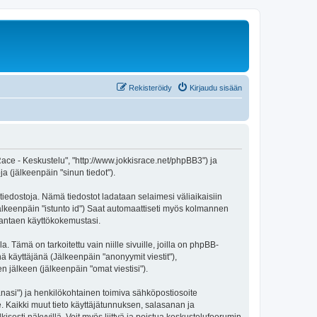
Rekisteröidy
Kirjaudu sisään
sRace - Keskustelu", "http://www.jokkisrace.net/phpBB3") ja
a (jälkeenpäin "sinun tiedot").
itiedostoja. Nämä tiedostot ladataan selaimesi väliaikaisiin
(jälkeenpäin "istunto id") Saat automaattiseti myös kolmannen
arantaen käyttökokemustasi.
mä on tarkoitettu vain niille sivuille, joilla on phpBB-
ä käyttäjänä (Jälkeenpäin "anonyymit viestit"),
n jälkeen (jälkeenpäin "omat viestisi").
sanasi") ja henkilökohtainen toimiva sähköpostiosoite
ee. Kaikki muut tieto käyttäjätunnuksen, salasanan ja