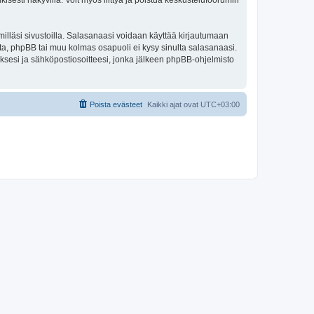
isesti näkyvillä. Voit myös liittyä ja poistua keskustelufoorumin
illäsi sivustoilla. Salasanaasi voidaan käyttää kirjautumaan
lta, phpBB tai muu kolmas osapuoli ei kysy sinulta salasanaasi.
ksesi ja sähköpostiosoitteesi, jonka jälkeen phpBB-ohjelmisto
Poista evästeet
Kaikki ajat ovat
UTC+03:00