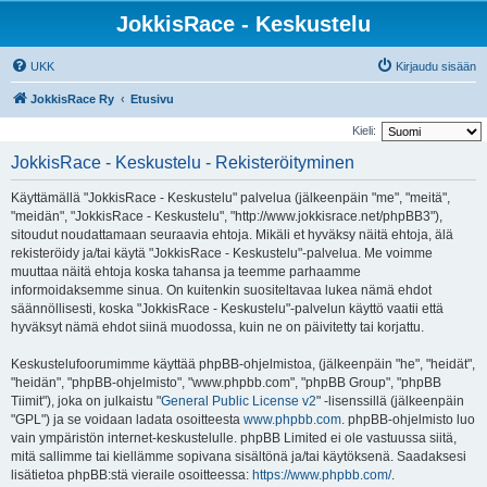
JokkisRace - Keskustelu
UKK
Kirjaudu sisään
JokkisRace Ry
Etusivu
Kieli:
JokkisRace - Keskustelu - Rekisteröityminen
Käyttämällä "JokkisRace - Keskustelu" palvelua (jälkeenpäin "me", "meitä",
"meidän", "JokkisRace - Keskustelu", "http://www.jokkisrace.net/phpBB3"),
sitoudut noudattamaan seuraavia ehtoja. Mikäli et hyväksy näitä ehtoja, älä
rekisteröidy ja/tai käytä "JokkisRace - Keskustelu"-palvelua. Me voimme
muuttaa näitä ehtoja koska tahansa ja teemme parhaamme
informoidaksemme sinua. On kuitenkin suositeltavaa lukea nämä ehdot
säännöllisesti, koska "JokkisRace - Keskustelu"-palvelun käyttö vaatii että
hyväksyt nämä ehdot siinä muodossa, kuin ne on päivitetty tai korjattu.
Keskustelufoorumimme käyttää phpBB-ohjelmistoa, (jälkeenpäin "he", "heidät",
"heidän", "phpBB-ohjelmisto", "www.phpbb.com", "phpBB Group", "phpBB
Tiimit"), joka on julkaistu "
General Public License v2
" -lisenssillä (jälkeenpäin
"GPL") ja se voidaan ladata osoitteesta
www.phpbb.com
. phpBB-ohjelmisto luo
vain ympäristön internet-keskustelulle. phpBB Limited ei ole vastuussa siitä,
mitä sallimme tai kiellämme sopivana sisältönä ja/tai käytöksenä. Saadaksesi
lisätietoa phpBB:stä vieraile osoitteessa:
https://www.phpbb.com/
.