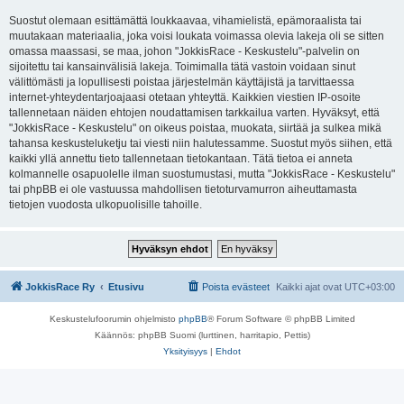
Suostut olemaan esittämättä loukkaavaa, vihamielistä, epämoraalista tai
muutakaan materiaalia, joka voisi loukata voimassa olevia lakeja oli se sitten
omassa maassasi, se maa, johon "JokkisRace - Keskustelu"-palvelin on
sijoitettu tai kansainvälisiä lakeja. Toimimalla tätä vastoin voidaan sinut
välittömästi ja lopullisesti poistaa järjestelmän käyttäjistä ja tarvittaessa
internet-yhteydentarjoajaasi otetaan yhteyttä. Kaikkien viestien IP-osoite
tallennetaan näiden ehtojen noudattamisen tarkkailua varten. Hyväksyt, että
"JokkisRace - Keskustelu" on oikeus poistaa, muokata, siirtää ja sulkea mikä
tahansa keskusteluketju tai viesti niin halutessamme. Suostut myös siihen, että
kaikki yllä annettu tieto tallennetaan tietokantaan. Tätä tietoa ei anneta
kolmannelle osapuolelle ilman suostumustasi, mutta "JokkisRace - Keskustelu"
tai phpBB ei ole vastuussa mahdollisen tietoturvamurron aiheuttamasta
tietojen vuodosta ulkopuolisille tahoille.
JokkisRace Ry
Etusivu
Poista evästeet
Kaikki ajat ovat
UTC+03:00
Keskustelufoorumin ohjelmisto
phpBB
® Forum Software © phpBB Limited
Käännös: phpBB Suomi (lurttinen, harritapio, Pettis)
Yksityisyys
|
Ehdot