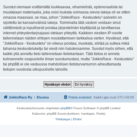
Suostut olemaan esittämättä loukkaavaa, vihamielistä, epämoraalista tai
muutakaan materiaalia, joka voisi loukata voimassa olevia lakeja oli se sitten
omassa maassasi, se maa, johon "JokkisRace - Keskustelu"-palvelin on
sijoitettu tai kansainvälisiä lakeja. Toimimalla tätä vastoin voidaan sinut
välittömästi ja lopullisesti poistaa järjestelmän käyttäjistä ja tarvittaessa
internet-yhteydentarjoajaasi otetaan yhteyttä. Kaikkien viestien IP-osoite
tallennetaan näiden ehtojen noudattamisen tarkkailua varten. Hyväksyt, että
"JokkisRace - Keskustelu" on oikeus poistaa, muokata, siirtää ja sulkea mikä
tahansa keskusteluketju tai viesti niin halutessamme. Suostut myös siihen, että
kaikki yllä annettu tieto tallennetaan tietokantaan. Tätä tietoa ei anneta
kolmannelle osapuolelle ilman suostumustasi, mutta "JokkisRace - Keskustelu"
tai phpBB ei ole vastuussa mahdollisen tietoturvamurron aiheuttamasta
tietojen vuodosta ulkopuolisille tahoille.
JokkisRace Ry
Etusivu
Poista evästeet
Kaikki ajat ovat
UTC+03:00
Keskustelufoorumin ohjelmisto
phpBB
® Forum Software © phpBB Limited
Käännös: phpBB Suomi (lurttinen, harritapio, Pettis)
Yksityisyys
|
Ehdot