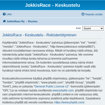
JokkisRace - Keskustelu
UKK
Kirjaudu sisään
JokkisRace Ry
Etusivu
Kieli:
JokkisRace - Keskustelu - Rekisteröityminen
Käyttämällä "JokkisRace - Keskustelu" palvelua (jälkeenpäin "me", "meitä",
"meidän", "JokkisRace - Keskustelu", "http://www.jokkisrace.net/phpBB3"),
sitoudut noudattamaan seuraavia ehtoja. Mikäli et hyväksy näitä ehtoja, älä
rekisteröidy ja/tai käytä "JokkisRace - Keskustelu"-palvelua. Me voimme
muuttaa näitä ehtoja koska tahansa ja teemme parhaamme
informoidaksemme sinua. On kuitenkin suositeltavaa lukea nämä ehdot
säännöllisesti, koska "JokkisRace - Keskustelu"-palvelun käyttö vaatii että
hyväksyt nämä ehdot siinä muodossa, kuin ne on päivitetty tai korjattu.
Keskustelufoorumimme käyttää phpBB-ohjelmistoa, (jälkeenpäin "he", "heidät",
"heidän", "phpBB-ohjelmisto", "www.phpbb.com", "phpBB Group", "phpBB
Tiimit"), joka on julkaistu "
General Public License v2
" -lisenssillä (jälkeenpäin
"GPL") ja se voidaan ladata osoitteesta
www.phpbb.com
. phpBB-ohjelmisto luo
vain ympäristön internet-keskustelulle. phpBB Limited ei ole vastuussa siitä,
mitä sallimme tai kiellämme sopivana sisältönä ja/tai käytöksenä. Saadaksesi
lisätietoa phpBB:stä vieraile osoitteessa:
https://www.phpbb.com/
.