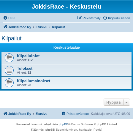
JokkisRace - Keskustelu
UKK
Rekisteröidy
Kirjaudu sisään
JokkisRace Ry
Etusivu
Kilpailut
Kilpailut
Keskustelualue
Kilpailuinfot
Aiheet:
112
Tulokset
Aiheet:
92
Kilpailumainokset
Aiheet:
28
Hyppää
JokkisRace Ry
Etusivu
Poista evästeet
Kaikki ajat ovat
UTC+03:00
Keskustelufoorumin ohjelmisto
phpBB
® Forum Software © phpBB Limited
Käännös: phpBB Suomi (lurttinen, harritapio, Pettis)