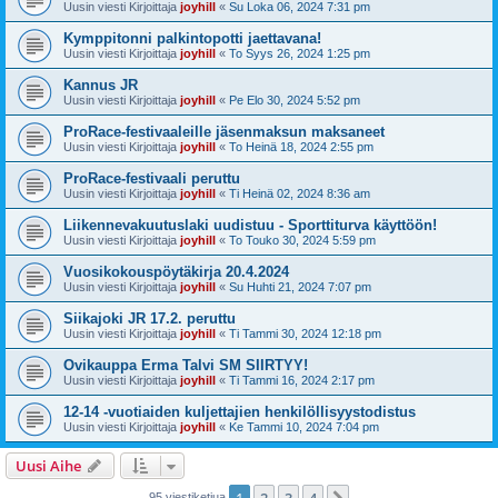
Uusin viesti Kirjoittaja
joyhill
«
Su Loka 06, 2024 7:31 pm
Kymppitonni palkintopotti jaettavana!
Uusin viesti Kirjoittaja
joyhill
«
To Syys 26, 2024 1:25 pm
Kannus JR
Uusin viesti Kirjoittaja
joyhill
«
Pe Elo 30, 2024 5:52 pm
ProRace-festivaaleille jäsenmaksun maksaneet
Uusin viesti Kirjoittaja
joyhill
«
To Heinä 18, 2024 2:55 pm
ProRace-festivaali peruttu
Uusin viesti Kirjoittaja
joyhill
«
Ti Heinä 02, 2024 8:36 am
Liikennevakuutuslaki uudistuu - Sporttiturva käyttöön!
Uusin viesti Kirjoittaja
joyhill
«
To Touko 30, 2024 5:59 pm
Vuosikokouspöytäkirja 20.4.2024
Uusin viesti Kirjoittaja
joyhill
«
Su Huhti 21, 2024 7:07 pm
Siikajoki JR 17.2. peruttu
Uusin viesti Kirjoittaja
joyhill
«
Ti Tammi 30, 2024 12:18 pm
Ovikauppa Erma Talvi SM SIIRTYY!
Uusin viesti Kirjoittaja
joyhill
«
Ti Tammi 16, 2024 2:17 pm
12-14 -vuotiaiden kuljettajien henkilöllisyystodistus
Uusin viesti Kirjoittaja
joyhill
«
Ke Tammi 10, 2024 7:04 pm
Uusi Aihe
95 viestiketjua