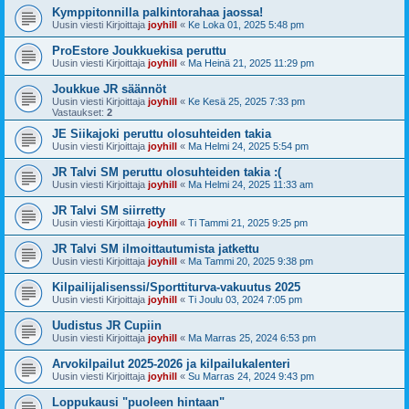
Kymppitonnilla palkintorahaa jaossa!
Uusin viesti Kirjoittaja
joyhill
«
Ke Loka 01, 2025 5:48 pm
ProEstore Joukkuekisa peruttu
Uusin viesti Kirjoittaja
joyhill
«
Ma Heinä 21, 2025 11:29 pm
Joukkue JR säännöt
Uusin viesti Kirjoittaja
joyhill
«
Ke Kesä 25, 2025 7:33 pm
Vastaukset:
2
JE Siikajoki peruttu olosuhteiden takia
Uusin viesti Kirjoittaja
joyhill
«
Ma Helmi 24, 2025 5:54 pm
JR Talvi SM peruttu olosuhteiden takia :(
Uusin viesti Kirjoittaja
joyhill
«
Ma Helmi 24, 2025 11:33 am
JR Talvi SM siirretty
Uusin viesti Kirjoittaja
joyhill
«
Ti Tammi 21, 2025 9:25 pm
JR Talvi SM ilmoittautumista jatkettu
Uusin viesti Kirjoittaja
joyhill
«
Ma Tammi 20, 2025 9:38 pm
Kilpailijalisenssi/Sporttiturva-vakuutus 2025
Uusin viesti Kirjoittaja
joyhill
«
Ti Joulu 03, 2024 7:05 pm
Uudistus JR Cupiin
Uusin viesti Kirjoittaja
joyhill
«
Ma Marras 25, 2024 6:53 pm
Arvokilpailut 2025-2026 ja kilpailukalenteri
Uusin viesti Kirjoittaja
joyhill
«
Su Marras 24, 2024 9:43 pm
Loppukausi "puoleen hintaan"