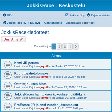
JokkisRace - Keskustelu
UKK
Rekisteröidy
Kirjaudu sisään
JokkisRace Ry
Etusivu
Ajankohtaista
JokkisRace-tiedotteet
JokkisRace-tiedotteet
Uusi Aihe
1
2
3
4
Seuraava
95 viestiketjua
Aiheet
Kemi JR peruttu
Uusin viesti Kirjoittaja
joyhill
«
Ke Touko 27, 2026 3:11 pm
Kuuluttajatietolomake
Uusin viesti Kirjoittaja
joyhill
«
Pe Touko 08, 2026 4:07 pm
Ostotarjouksen hinta
Uusin viesti Kirjoittaja
joyhill
«
To Tammi 22, 2026 10:17 am
JokkisRacen hallituksen kokouksen päätöksiä
Uusin viesti Kirjoittaja
joyhill
«
Su Marras 30, 2025 11:10 am
ProEstore JR ja ensi vuoden jäsenmaksu
Uusin viesti Kirjoittaja
joyhill
«
La Loka 11, 2025 8:44 pm