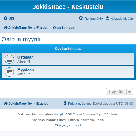
JokkisRace - Keskustelu
UKK
Rekisteröidy
Kirjaudu sisään
JokkisRace Ry
Etusivu
Osto ja myynti
Osto ja myynti
Keskustelualue
Ostetaan
Aiheet:
3
Myydään
Aiheet:
7
Hyppää
JokkisRace Ry
Etusivu
Poista evästeet
Kaikki ajat ovat
UTC+03:00
Keskustelufoorumin ohjelmisto
phpBB
® Forum Software © phpBB Limited
Käännös: phpBB Suomi (lurttinen, harritapio, Pettis)
Yksityisyys
|
Ehdot