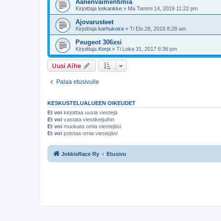
Äänenvaimentimia
Kirjoittaja
kekankke
»
Ma Tammi 14, 2019 11:22 pm
Ajovarusteet
Kirjoittaja
karhukoira
»
Ti Elo 28, 2018 8:28 am
Peugeot 306xsi
Kirjoittaja
Korpi
»
Ti Loka 31, 2017 6:36 pm
Uusi Aihe
Palaa etusivulle
KESKUSTELUALUEEN OIKEUDET
Et voi
kirjoittaa uusia viestejä
Et voi
vastata viestiketjuihin
Et voi
muokata omia viestejäsi
Et voi
poistaa omia viestejäsi
JokkisRace Ry
Etusivu