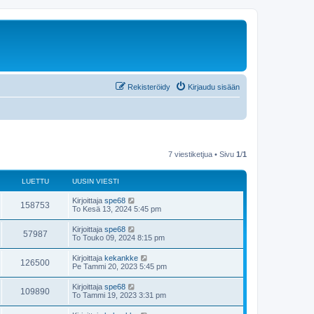
Rekisteröidy
Kirjaudu sisään
7 viestiketjua • Sivu
1
/
1
LUETTU
UUSIN VIESTI
Kirjoittaja
spe68
158753
To Kesä 13, 2024 5:45 pm
Kirjoittaja
spe68
57987
To Touko 09, 2024 8:15 pm
Kirjoittaja
kekankke
126500
Pe Tammi 20, 2023 5:45 pm
Kirjoittaja
spe68
109890
To Tammi 19, 2023 3:31 pm