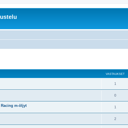
ustelu
VASTAUKSET
1
0
 Racing m-öljyt
1
2