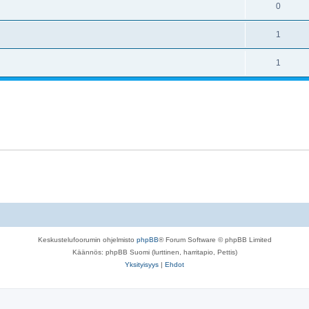
0
1
1
Keskustelufoorumin ohjelmisto
phpBB
® Forum Software © phpBB Limited
Käännös: phpBB Suomi (lurttinen, harritapio, Pettis)
Yksityisyys
|
Ehdot