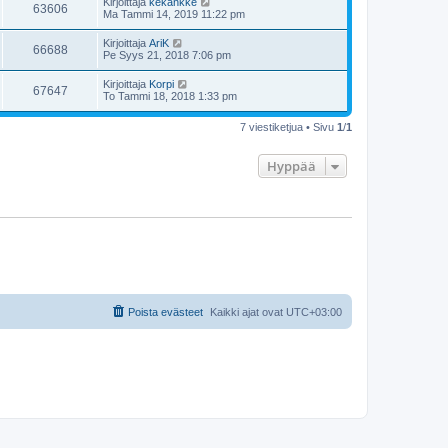
Kirjoittaja
kekankke
63606
Ma Tammi 14, 2019 11:22 pm
Kirjoittaja
AriK
66688
Pe Syys 21, 2018 7:06 pm
Kirjoittaja
Korpi
67647
To Tammi 18, 2018 1:33 pm
7 viestiketjua • Sivu
1
/
1
Hyppää
Poista evästeet
Kaikki ajat ovat
UTC+03:00