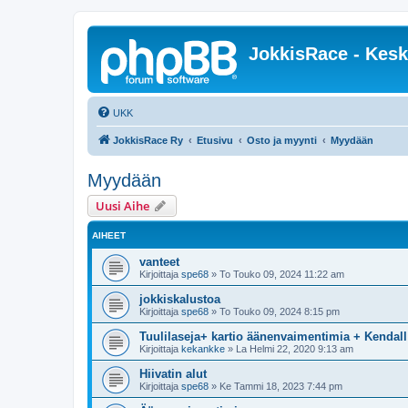
JokkisRace - Kesk
UKK
JokkisRace Ry
Etusivu
Osto ja myynti
Myydään
Myydään
Uusi Aihe
AIHEET
vanteet
Kirjoittaja
spe68
»
To Touko 09, 2024 11:22 am
jokkiskalustoa
Kirjoittaja
spe68
»
To Touko 09, 2024 8:15 pm
Tuulilaseja+ kartio äänenvaimentimia + Kendall
Kirjoittaja
kekankke
»
La Helmi 22, 2020 9:13 am
Hiivatin alut
Kirjoittaja
spe68
»
Ke Tammi 18, 2023 7:44 pm