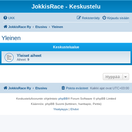
JokkisRace - Keskustelu
UKK
Rekisteröidy
Kirjaudu sisään
JokkisRace Ry
Etusivu
Yleinen
Yleinen
Keskustelualue
Yleiset aiheet
Aiheet:
9
Hyppää
JokkisRace Ry
Etusivu
Poista evästeet
Kaikki ajat ovat
UTC+03:00
Keskustelufoorumin ohjelmisto
phpBB
® Forum Software © phpBB Limited
Käännös: phpBB Suomi (lurttinen, harritapio, Pettis)
Yksityisyys
|
Ehdot