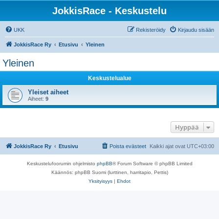
JokkisRace - Keskustelu
UKK
Rekisteröidy
Kirjaudu sisään
JokkisRace Ry
Etusivu
Yleinen
Yleinen
Keskustelualue
Yleiset aiheet
Aiheet:
9
Hyppää
JokkisRace Ry
Etusivu
Poista evästeet
Kaikki ajat ovat
UTC+03:00
Keskustelufoorumin ohjelmisto
phpBB
® Forum Software © phpBB Limited
Käännös: phpBB Suomi (lurttinen, harritapio, Pettis)
Yksityisyys
|
Ehdot